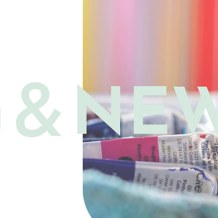
G＆
NE