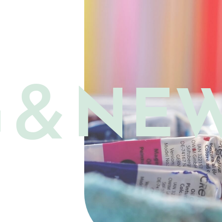
G＆
NE