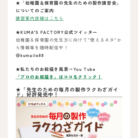
★「
幼稚園＆保育園の先生のための
製作講習会」
についてのご案内
講習案内詳細はこちら
★KUMA’S FACTORY公式ツイッター
幼稚園＆保育園の先生方に向けて”使えるネタ”か
ら情報等を随時配信中！
＠kumaile88
★私たちのお絵描き風景→You Tube
「プロのお絵描き」はココをクリック！
★
「先生のための毎月の製作ラクわざガイ
ド」好評発売中！