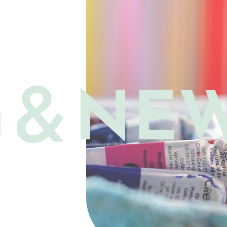
G＆
NE