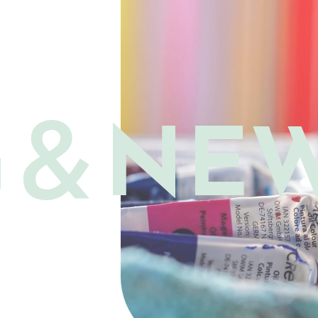
G＆
NE