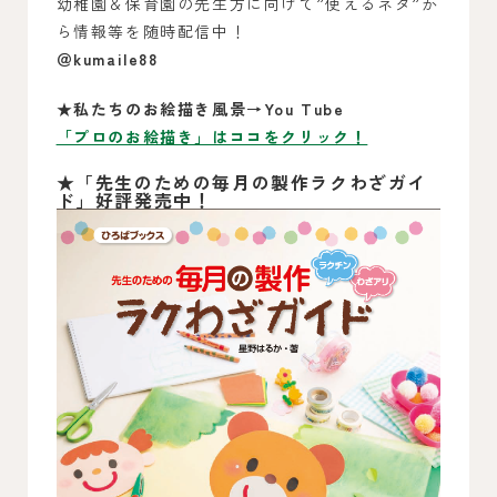
幼稚園＆保育園の先生方に向けて”使えるネタ”か
ら情報等を随時配信中！
＠kumaile88
★私たちのお絵描き風景→You Tube
「プロのお絵描き」はココをクリック！
★
「先生のための毎月の製作ラクわざガイ
ド」好評発売中！