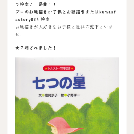
で検索♪
是非！！
プロのお絵描き
or
子供とお絵描き
または
kumasf
actory88
と検索！
お絵描きが大好きなお子様と是非ご覧下さいま
せ。
★７刷されました！