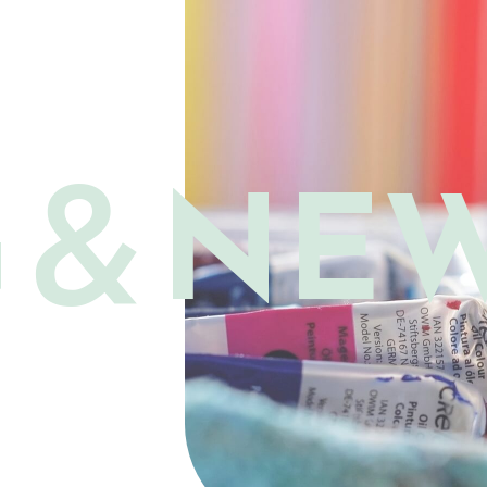
G＆
NE