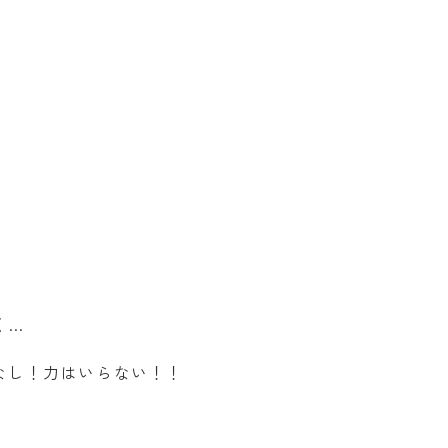
く…
なし！力はいらない！！