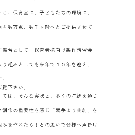
から、保育室に、子どもたちの環境に、
画を数万点、数千ヶ所へとご提供させて
す舞台として「保育者様向け製作講習会」
取り組みとしても来年で１０年を迎え、
す。
ご覧下さい。
しては、そんな実状と、多くのご縁を通じ
い創作の重要性を感じ「競争より共創」を
組みを作れたら！との思いで皆様へ声掛け