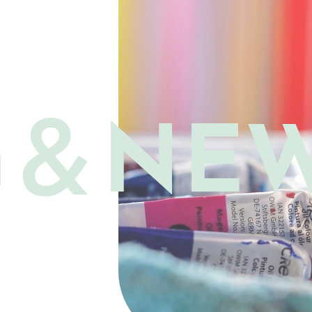
G＆
NE