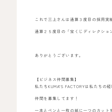
これで三上さんは通算３度目の採用実績を積
通算２５度目の「宝くじディレクショ
ありがとうございます。
【ビジネス仲間募集】
私たちKUMA’S FACTORYは私た
仲間を募集してます！
一本とペンと一枚の紙に一つのカット