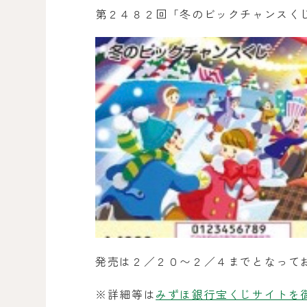
第２４８２回「冬のビックチャンスく
発売は２／２０〜２／４までとなって
※詳細等は
みずほ銀行宝くじサイトを