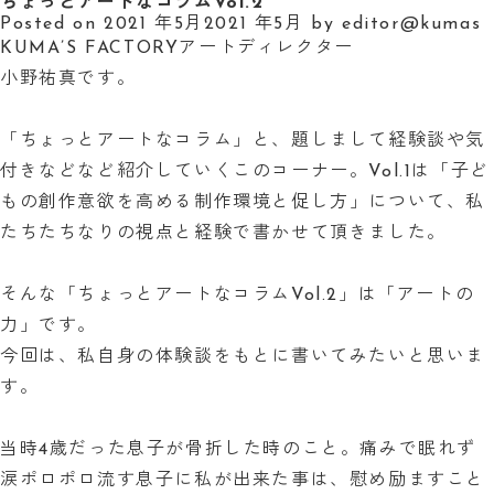
ちょっとアートなコラムVol.2
Posted on
2021 年5月
2021 年5月
by
editor@kumas
KUMA’S FACTORYアートディレクター
小野祐真です。
「ちょっとアートなコラム」と、題しまして経験談や気
付きなどなど紹介していくこのコーナー。Vol.1は
「子ど
もの創作意欲を高める制作環境と促し方」
について、私
たちたちなりの視点と経験で書かせて頂きました。
そんな「ちょっとアートなコラムVol.2」は「アートの
力」です。
今回は、私自身の体験談をもとに書いてみたいと思いま
す。
当時4歳だった息子が骨折した時のこと。痛みで眠れず
涙ポロポロ流す息子に私が出来た事は、慰め励ますこと