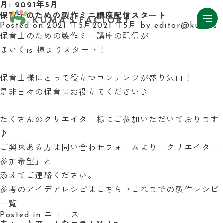
月:
2021年5月
保育士のための製作ミニ講座配信スタート
Posted on
2021 年5月
2021 年5月
by
editor@kumas
保育士のための製作ミニ講座の配信が
ほいくis
様よりスタート！
保育士様にとって役立つコンテンツが盛り沢山！
是非日々の保育にお役立てください♪
たくさんのクリエイター様にご参加いただいております
♪
ご興味ある方は問い合わせフォームより「クリエイター
参加希望」と
添えてご連絡ください。
参考のアイデアレシピはこちら→
これまでの製作レシピ
一覧
Posted in
ニュース