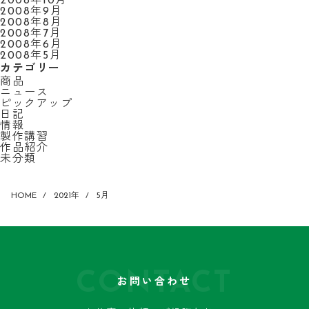
2008年10月
2008年9月
2008年8月
2008年7月
2008年6月
2008年5月
カテゴリー
商品
ニュース
ピックアップ
日記
情報
製作講習
作品紹介
未分類
HOME
2021年
5月
CONTACT
お問い合わせ