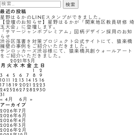
検
索:
最近の投稿
星野はるかのLINEスタンプができました。
【登壇のお知らせ】星野はるかが「関東地区教員研修 埼
玉大会」に登壇します。
「サマージャンボプレミアム」図柄デザイン採用のお知
らせ
渋谷区落書き対策プロジェクト公式サイトにて、猿楽橋
擁壁の事例をご紹介いただきました。
サンロッカーズ渋谷様にて、猿楽橋共創ウォールアート
をご紹介いただきました。
2021年5月
月
火
水
木
金
土
日
1
2
3
4
5
6
7
8
9
10
11
12
13
14
15
16
17
18
19
20
21
22
23
24
25
26
27
28
29
30
31
« 4月
6月 »
アーカイブ
2026年7月
2026年6月
2026年4月
2026年3月
2026年2月