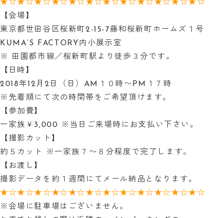
★☆★☆★☆★☆★☆★☆★☆★☆★☆★☆★☆★☆
【会場】
東京都世田谷区桜新町2-15-7藤和桜新町ホームズ１号
KUMA’S FACTORY内小展示室
※ 田園都市線／桜新町駅より徒歩３分です。
【日時】
2018年12月2日（日）AM１０時〜PM１７時
※先着順にて次の時間帯をご希望頂けます。
【参加費】
一家族￥3,000 ※当日ご来場時にお支払い下さい。
【撮影カット】
約５カット ※一家族７〜８分程度で完了します。
【お渡し】
撮影データを約１週間にてメール納品となります。
★☆★☆★☆★☆★☆★☆★☆★☆★☆★☆★☆★☆
※会場に駐車場はございません。