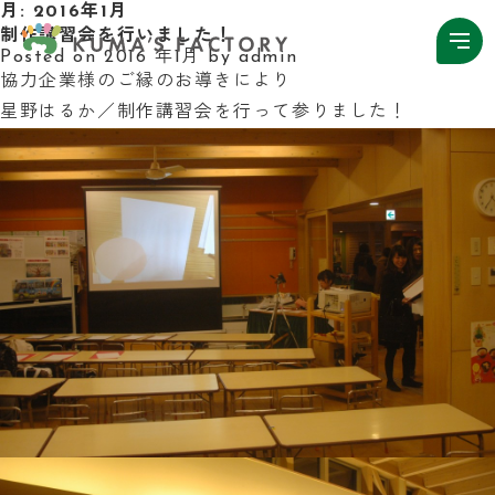
月:
2016年1月
制作講習会を行いました！
Posted on
2016 年1月
by
admin
協力企業様のご縁のお導きにより
星野はるか／制作講習会を行って参りました！