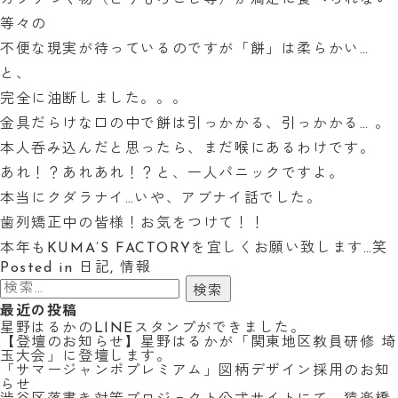
ガブリつく物（とうもろこし等）が満足に食べられない
等々の
不便な現実が待っているのですが「餅」は柔らかい…
と、
完全に油断しました。。。
金具だらけな口の中で餅は引っかかる、引っかかる… 。
本人呑み込んだと思ったら、まだ喉にあるわけです。
あれ！？あれあれ！？と、一人パニックですよ。
本当にクダラナイ…いや、アブナイ話でした。
歯列矯正中の皆様！お気をつけて！！
本年もKUMA’S FACTORYを宜しくお願い致します…笑
Posted in
日記
,
情報
検
索:
最近の投稿
星野はるかのLINEスタンプができました。
【登壇のお知らせ】星野はるかが「関東地区教員研修 埼
玉大会」に登壇します。
「サマージャンボプレミアム」図柄デザイン採用のお知
らせ