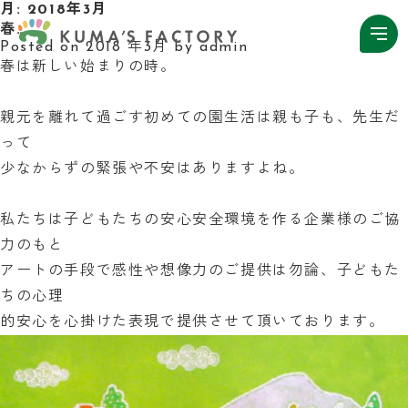
月:
2018年3月
春…
Posted on
2018 年3月
by
admin
春は新しい始まりの時。
親元を離れて過ごす初めての園生活は親も子も、先生だ
って
少なからずの緊張や不安はありますよね。
私たちは子どもたちの安心安全環境を作る企業様のご協
力のもと
アートの手段で感性や想像力のご提供は勿論、子どもた
ちの心理
的安心を心掛けた表現で提供させて頂いております。