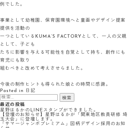
例でした。
事業として幼稚園、保育園環境へと童画やデザイン提案
提供を活動の
一つとしているKUMA’S FACTORYとして、一人の父親
として、子ども
たちに影響を与える可能性を自覚として持ち、創作にも
育児にも取り
組むべきと改めて考えさせらました。
今後の制作ヒントも得られた娘との時間に感謝。
Posted in
日記
検
索:
最近の投稿
星野はるかのLINEスタンプができました。
【登壇のお知らせ】星野はるかが「関東地区教員研修 埼
玉大会」に登壇します。
「サマージャンボプレミアム」図柄デザイン採用のお知