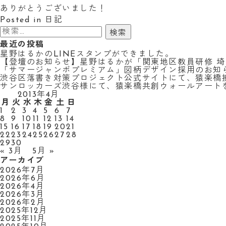
ありがとうございました！
Posted in
日記
検
索:
最近の投稿
星野はるかのLINEスタンプができました。
【登壇のお知らせ】星野はるかが「関東地区教員研修 
「サマージャンボプレミアム」図柄デザイン採用のお知
渋谷区落書き対策プロジェクト公式サイトにて、猿楽橋
サンロッカーズ渋谷様にて、猿楽橋共創ウォールアート
2013年4月
月
火
水
木
金
土
日
1
2
3
4
5
6
7
8
9
10
11
12
13
14
15
16
17
18
19
20
21
22
23
24
25
26
27
28
29
30
« 3月
5月 »
アーカイブ
2026年7月
2026年6月
2026年4月
2026年3月
2026年2月
2025年12月
2025年11月