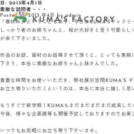
日:
2013年4月1日
素敵な訪問者・・・
Posted on
2013 年4月
by
admin
「春休み」ということもあり、今日はKUMA’Sギャラリ
しっかり者のお姉ちゃんと、絵が大好きと言う可愛らし
が来て下さいました。
作品のお話、画材のお話等させて頂くと、とっても真剣
下さり、本当に素敵なお姉ちゃんと妹さんでした。
貴重な時間をお使いいただき、弊社展示空間KUMA’S 
お立ち寄りいただくというのは、本当に本当に嬉しく思
もうすぐで新学期！KUMAもまだまだまだまだ成長した
今後、様々な企画展等も開催予定しておりますのでお楽
いつでもお気軽にお立ち寄り下さいませ。