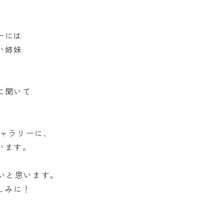
ーには
い姉妹
に聞いて
ギャラリーに、
います。
いと思います。
しみに！