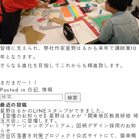
皆様に支えられ、弊社作家星野はるかも来年で講師業10
年となります。
さらなる進化を目指してこれからも精進致します。
まだまだー！！
Posted in
日記
,
情報
検
索:
最近の投稿
星野はるかのLINEスタンプができました。
【登壇のお知らせ】星野はるかが「関東地区教員研修 埼
玉大会」に登壇します。
「サマージャンボプレミアム」図柄デザイン採用のお知
らせ
渋谷区落書き対策プロジェクト公式サイトにて、猿楽橋