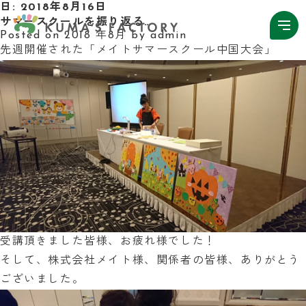
日:
2018年8月16日
サマースクールを振り返る…
Posted on
2018 年8月
by
admin
先週開催された「メイトサマースクール中国大会」
受講頂きました皆様、お疲れ様でした！
そして、株式会社メイト様、関係者の皆様、ありがとう
ございました。